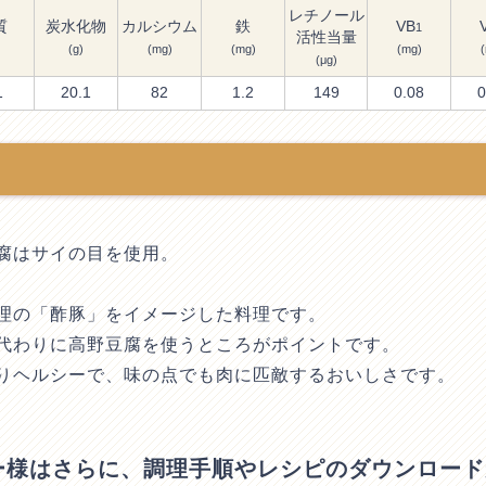
レチノール
質
炭水化物
カルシウム
鉄
VB
1
活性当量
(g)
(mg)
(mg)
(mg)
(μg)
1
20.1
82
1.2
149
0.08
0
腐はサイの目を使用。
理の「酢豚」をイメージした料理です。
代わりに高野豆腐を使うところがポイントです。
りヘルシーで、味の点でも肉に匹敵するおいしさです。
ザー様はさらに、調理手順やレシピのダウンロー