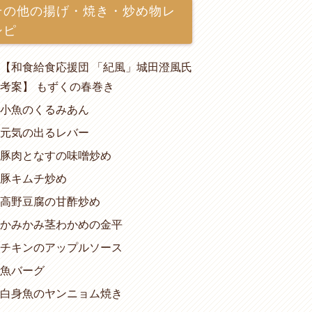
その他の揚げ・焼き・炒め物レ
シピ
【和食給食応援団 「紀風」城田澄風氏
考案】 もずくの春巻き
小魚のくるみあん
元気の出るレバー
豚肉となすの味噌炒め
豚キムチ炒め
高野豆腐の甘酢炒め
かみかみ茎わかめの金平
チキンのアップルソース
魚バーグ
白身魚のヤンニョム焼き