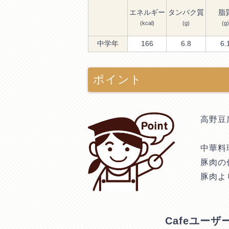
エネルギー
タンパク質
脂
(kcal)
(g)
(g)
中学年
166
6.8
6.
ポイント
高野豆
中華料
豚肉の
豚肉よ
Cafeユー