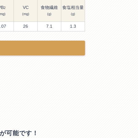
VB
VC
食物繊維
食塩相当量
2
(mg)
(mg)
(g)
(g)
.07
26
7.1
1.3
ドが可能です！