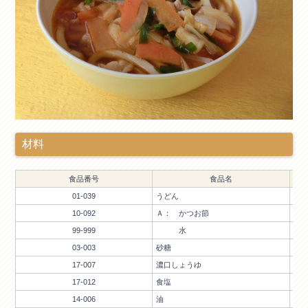
材料
食品番号
食品名
01-039
うどん
10-092
Ａ： かつお節
99-999
水
03-003
砂糖
17-007
濃口しょうゆ
17-012
食塩
14-006
油