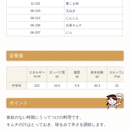
11-115
豚こま肉
06-153
玉ねぎ
06-212
にんじん
06-236
白菜キムチ
06-207
にら
栄養価
エネルギー
タンパク質
脂質
炭水化物
カルシウム
(kcal)
(g)
(g)
(g)
(mg)
中学年
222
10.0
5.9
30.3
31
ポイント
食欲のない時期にうってつけの料理です。
キムチの汁はとっておき、味をみて辛さを調節します。