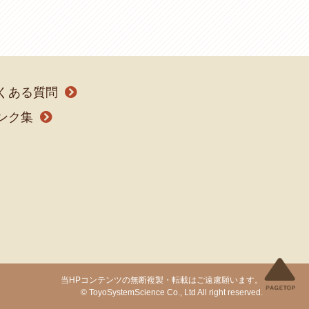
くある質問
ンク集
当HPコンテンツの無断複製・転載はご遠慮願います。
© ToyoSystemScience Co., Ltd All right reserved.