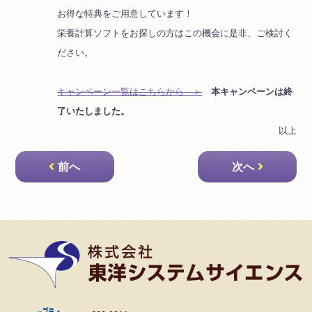
お得な特典をご用意しています！
栄養計算ソフトをお探しの方はこの機会に是非、ご検討く
ださい。
キャンペーン一覧はこちらから ＞
本キャンペーンは終
了いたしました。
以上
投
前へ
次へ
稿
ナ
ビ
ゲ
ー
シ
ョ
ン