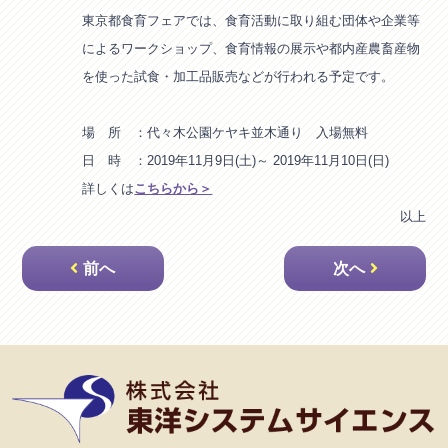
東京都食育フェアでは、食育活動に取り組む団体や企業等
によるワークショップ、食育情報の展示や都内産農畜産物
を使った試食・加工品販売などが行われる予定です。
場 所 ：代々木公園ケヤキ並木通り 入場無料
日 時 ：2019年11月9日(土)～ 2019年11月10日(日)
詳しくは
こちらから＞
以上
投
前へ
次へ
稿
ナ
ビ
ゲ
ー
シ
ョ